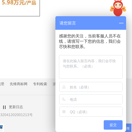
在线
请您留言
咨询
感谢您的关注，当前客服人员不在
扫二
线，请填写一下您的信息，我们会
维码
尽快和您联系。
实用
工具
返回
顶部
代理
先锋商标网
专利检索
法律快车
法网知识产权频道
正
|
|
更新日志
2041202001213号
提交