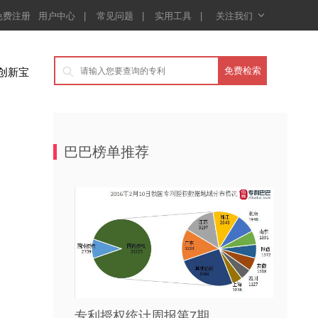

免费注册
用户中心
|
常见问题
|
实用工具
|
关注我们
创新宝

巴巴榜单推荐
专利授权统计周报第7期