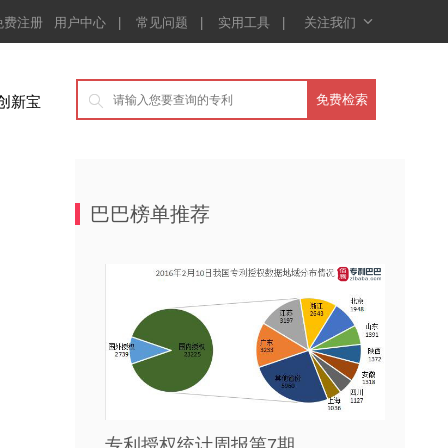

免费注册
用户中心
|
常见问题
|
实用工具
|
关注我们
创新宝

巴巴榜单推荐
专利授权统计周报第7期