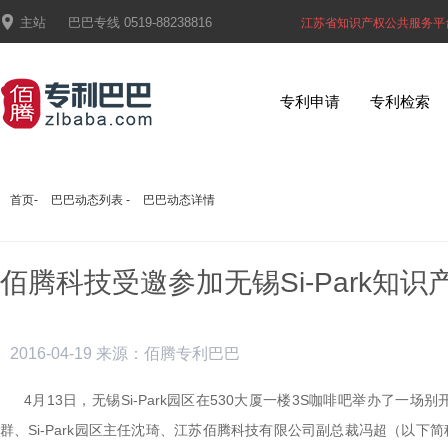

主站
巴巴专线
0519-88238816
江苏省知识产权公共服务平
专利申请
专利检索
首页
-
巴巴动态列表
-
巴巴动态详情
佰腾科技受邀参加无锡Si-Park知识
2016-04-19
来源：佰腾专利巴巴
4月
13
日，无锡
Si-Park
园区在
530
大厦一楼
3S
咖啡吧举办了一场别
群、
Si-Park
园区主任沈琦、江苏佰腾科技有限公司副总裁冯超（以下简