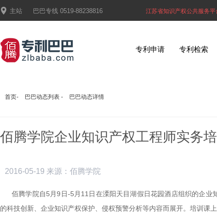

主站
巴巴专线
0519-88238816
江苏省知识产权公共服务平
专利申请
专利检索
首页
-
巴巴动态列表
-
巴巴动态详情
佰腾学院企业知识产权工程师实务培
2016-05-19
来源：佰腾学院
佰腾学院自
5
月
9
日
-5
月
11
日在溧阳天目湖假日花园酒店组织的企业
的科技创新、企业知识产权保护、侵权预警分析等内容而展开。培训课上