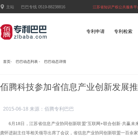

主站
巴巴专线
0519-88238816
江苏省知识产权公共服务平
专利申请
专利检索
首页
-
巴巴动态列表
-
巴巴动态详情
佰腾科技参加省信息产业创新发展推
2015-06-18
来源：佰腾专利巴巴
6
月
18
日，江苏省信息产业协同创新联盟“互联网
+
联合创新
·
共赢未
龚怀进副主任等相关领导出席了会议，省信息产业协同创新联盟一百余家