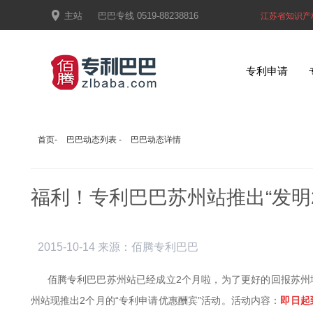

主站
巴巴专线
0519-88238816
江苏省知识产
专利申请
首页
-
巴巴动态列表
-
巴巴动态详情
福利！专利巴巴苏州站推出“发明2
2015-10-14
来源：佰腾专利巴巴
佰腾专利巴巴苏州站已经成立
2
个月啦，为了更好的回报苏州
州站现推出
2
个月的“专利申请优惠酬宾”活动。活动内容：
即日起