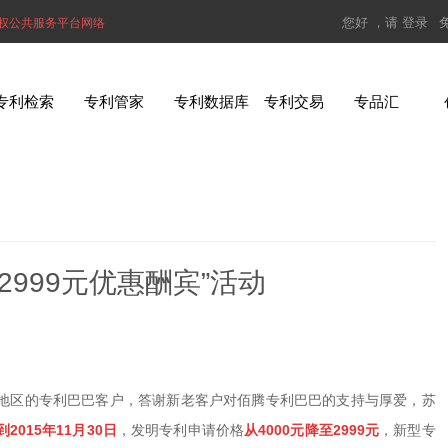
您好 ，请
登录
权公共服务平台网络
专利检索
专利管家
专利数据库
专利交易
专品汇
999元优惠酬宾”活动
地区的专利巴巴客户，答谢新老客户对佰腾专利巴巴的支持与厚爱，苏
到
2015
年11
月30
日
，发明专利申请价格
从
4000
元降至
2999
元
，新型专