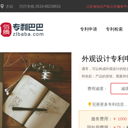

主站
巴巴专线
0519-88238816
江苏省知识产权公共服务平
专利申请
专利检索
外观设计专利
通常，可以构成外观设计的组
和色彩；产品的形状、图案和
费用减缓：
减缓
一个

完善更多专利信息
立
请选择
技术领域：
服务费用：
￥
1000
国知局费用：
￥
75
（