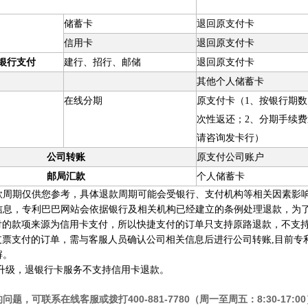
储蓄卡
退回原支付卡
信用卡
退回原支付卡
银行支付
建行、招行、邮储
退回原支付卡
其他个人储蓄卡
在线分期
原支付卡（1、按银行期数
次性返还；2、分期手续费
请咨询发卡行）
公司转账
原支付公司账户
邮局汇款
个人储蓄卡
款周期仅供您参考，具体退款周期可能会受银行、支付机构等相关因素影
行信息，专利巴巴网站会依据银行及相关机构已经建立的条例处理退款，为
支付的款项来源为信用卡支付，所以快捷支付的订单只支持原路退款，不支
或支票支付的订单，需与客服人员确认公司相关信息后进行公司转账,目前
解。
统升级，退银行卡服务不支持信用卡退款。
的问题，可联系在线客服或拨打
400-881-7780
（周一至周五：
8:30-17:00