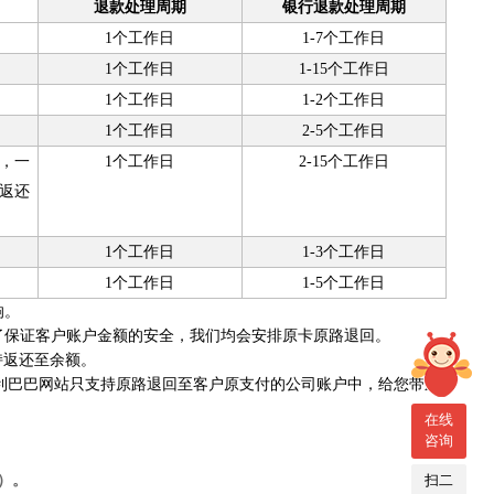
退款处理周期
银行退款处理周期
1
个工作日
1-7
个工作日
1
个工作日
1-15
个工作日
1
个工作日
1-2
个工作日
1
个工作日
2-5
个工作日
，一
1
个工作日
2-15
个工作日
返还
1
个工作日
1-3
个工作日
1
个工作日
1-5
个工作日
响。
了保证客户账户金额的安全，我们均会安排原卡原路退回。
持返还至余额。
专利巴巴网站只支持原路退回至客户原支付的公司账户中，给您带来
在线
咨询
）。
扫二