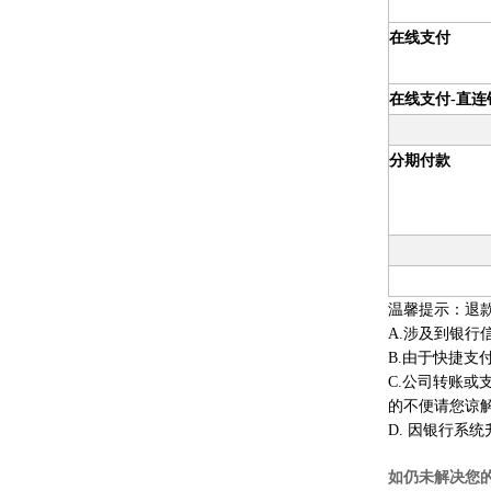
在线支付
在线支付-直连
分期付款
温馨提示：退
A.涉及到银
B.由于快捷
C.公司转账
的不便请您谅
D. 因银行系
如仍未解决您