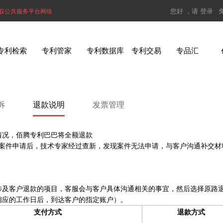
您好 ，请
登录
权公共服务平台网络
专利检索
专利管家
专利数据库
专利交易
专品汇
诉
退款说明
发票管理
情况，佰腾专利巴巴将全额退款
交案件申请后，技术专家经过查新，发现案件无法申请，与客户沟通补交材
涉及客户退款的项目，客服会与客户具体沟通相关的事宜，然后选择原路
相应的工作日后，到达客户的指定账户）。
支付方式
退款方式